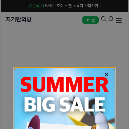
[주문폭주]
BEST 토이 + 젤 초특가 보러가기 >
자기만의방
로그인
예상치 못한 에러입니다.