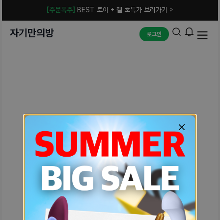
[주문폭주]
BEST 토이 + 젤 초특가 보러가기 >
자기만의방
로그인
예상치 못한 에러입니다.