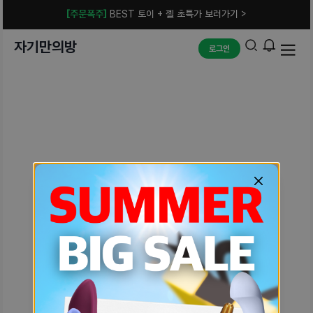
[주문폭주]
BEST 토이 + 젤 초특가 보러가기 >
자기만의방
로그인
예상치 못한 에러입니다.