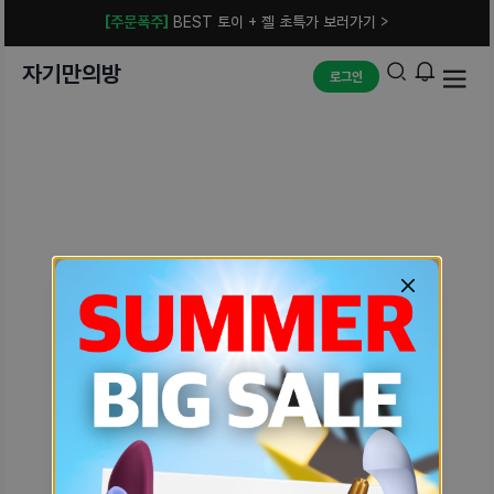
[주문폭주]
BEST 토이 + 젤 초특가 보러가기 >
자기만의방
로그인
예상치 못한 에러입니다.