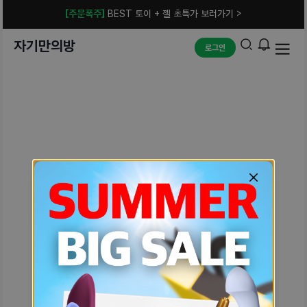
[주문폭주]
BEST 토이 + 젤 초특가 보러가기 >
자기만의방
로그인
예상치 못한 에러입니다.