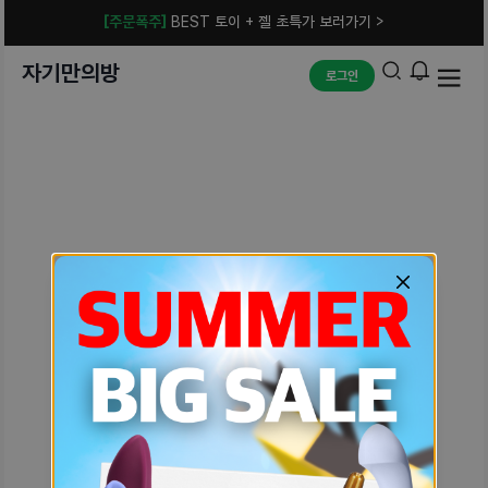
[주문폭주]
BEST 토이 + 젤 초특가 보러가기 >
자기만의방
로그인
예상치 못한 에러입니다.