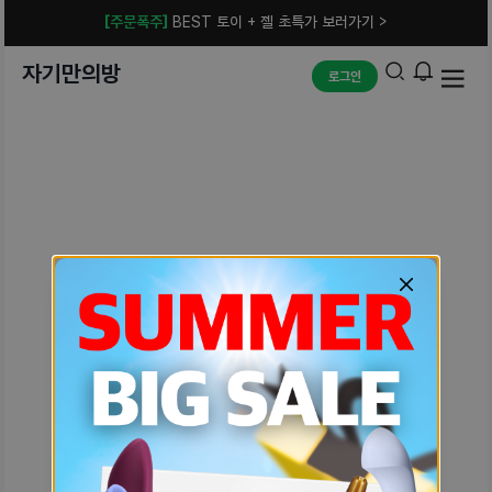
[주문폭주]
BEST 토이 + 젤 초특가 보러가기 >
자기만의방
로그인
예상치 못한 에러입니다.