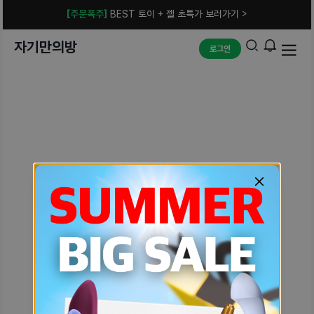
[주문폭주]
BEST 토이 + 젤 초특가 보러가기 >
자기만의방
로그인
예상치 못한 에러입니다.