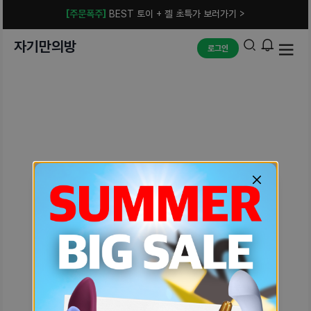
[주문폭주]
BEST 토이 + 젤 초특가 보러가기 >
자기만의방
로그인
예상치 못한 에러입니다.