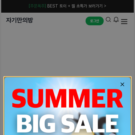
[주문폭주]
BEST 토이 + 젤 초특가 보러가기 >
자기만의방
로그인
예상치 못한 에러입니다.