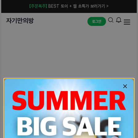
[주문폭주]
BEST 토이 + 젤 초특가 보러가기 >
자기만의방
로그인
예상치 못한 에러입니다.