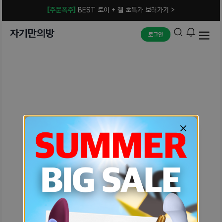
[주문폭주]
BEST 토이 + 젤 초특가 보러가기 >
자기만의방
로그인
예상치 못한 에러입니다.