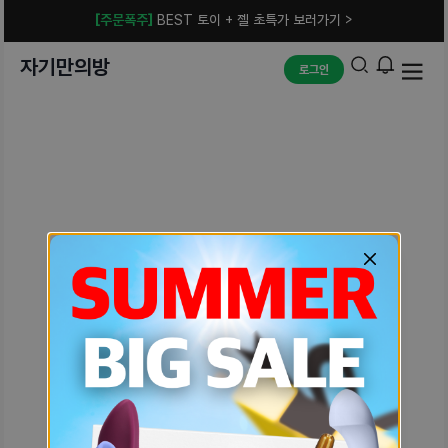
[주문폭주]
BEST 토이 + 젤 초특가 보러가기 >
자기만의방
로그인
예상치 못한 에러입니다.