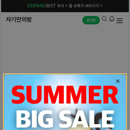
[주문폭주]
BEST 토이 + 젤 초특가 보러가기 >
자기만의방
로그인
예상치 못한 에러입니다.