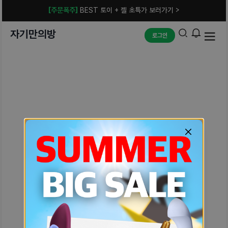
[주문폭주]
BEST 토이 + 젤 초특가 보러가기 >
자기만의방
로그인
예상치 못한 에러입니다.