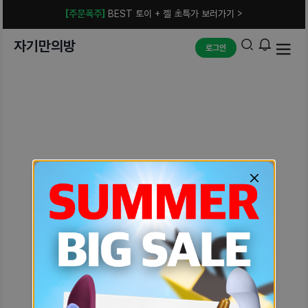
[주문폭주]
BEST 토이 + 젤 초특가 보러가기 >
자기만의방
로그인
예상치 못한 에러입니다.