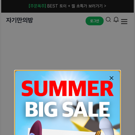
[주문폭주]
BEST 토이 + 젤 초특가 보러가기 >
자기만의방
로그인
예상치 못한 에러입니다.