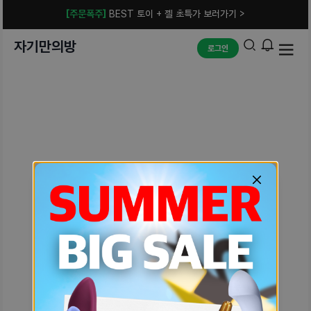
[주문폭주]
BEST 토이 + 젤 초특가 보러가기 >
자기만의방
로그인
예상치 못한 에러입니다.