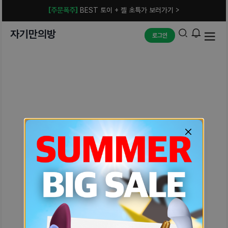
[주문폭주]
BEST 토이 + 젤 초특가 보러가기 >
자기만의방
로그인
예상치 못한 에러입니다.