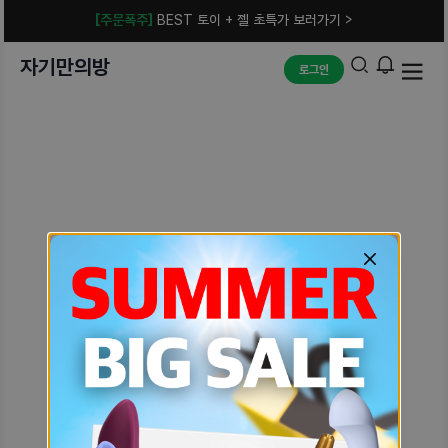
[주문폭주]
BEST 토이 + 젤 초특가 보러가기 >
자기만의방
로그인
예상치 못한 에러입니다.