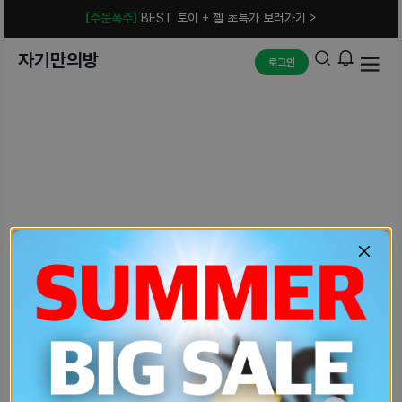
[주문폭주]
BEST 토이 + 젤 초특가 보러가기 >
자기만의방
로그인
예상치 못한 에러입니다.