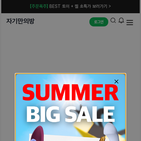
[주문폭주]
BEST 토이 + 젤 초특가 보러가기 >
자기만의방
로그인
예상치 못한 에러입니다.