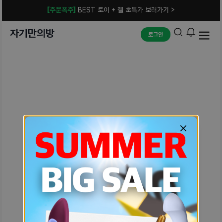
[주문폭주]
BEST 토이 + 젤 초특가 보러가기 >
자기만의방
로그인
예상치 못한 에러입니다.