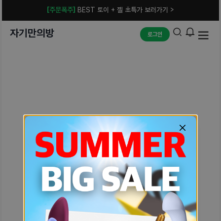
[주문폭주]
BEST 토이 + 젤 초특가 보러가기 >
자기만의방
로그인
예상치 못한 에러입니다.