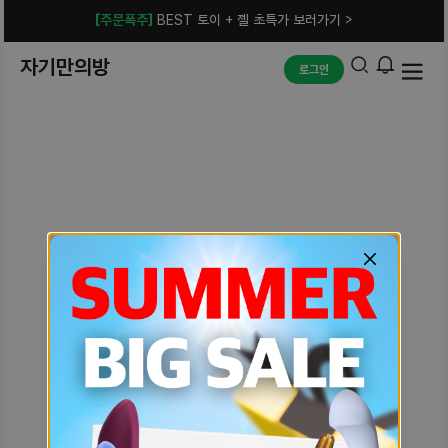
[주문폭주]
BEST 토이 + 젤 초특가 보러가기 >
자기만의방
로그인
예상치 못한 에러입니다.