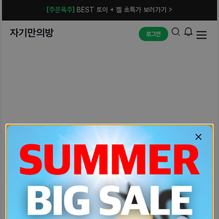
[주문폭주]
BEST 토이 + 젤 초특가 보러가기 >
자기만의방
로그인
예상치 못한 에러입니다.