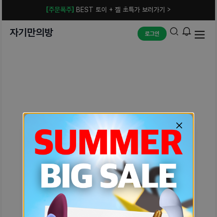
[주문폭주]
BEST 토이 + 젤 초특가 보러가기 >
자기만의방
로그인
예상치 못한 에러입니다.