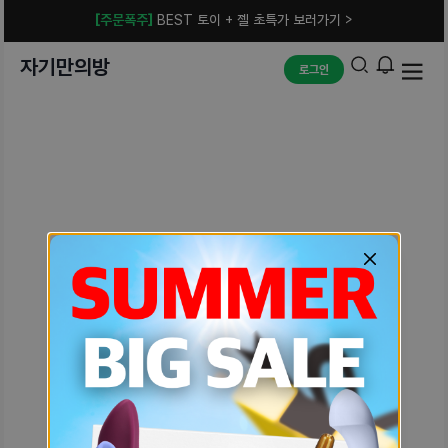
[주문폭주]
BEST 토이 + 젤 초특가 보러가기 >
자기만의방
로그인
예상치 못한 에러입니다.