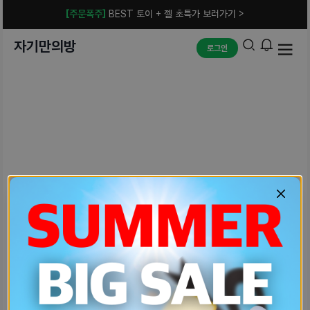
[주문폭주]
BEST 토이 + 젤 초특가 보러가기 >
자기만의방
로그인
예상치 못한 에러입니다.