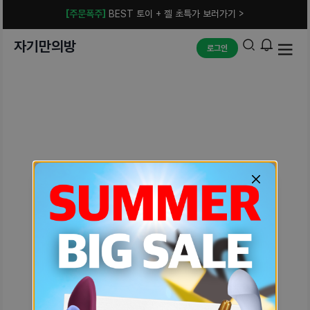
[주문폭주]
BEST 토이 + 젤 초특가 보러가기 >
자기만의방
로그인
예상치 못한 에러입니다.