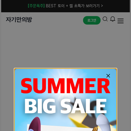
[주문폭주]
BEST 토이 + 젤 초특가 보러가기 >
자기만의방
로그인
예상치 못한 에러입니다.