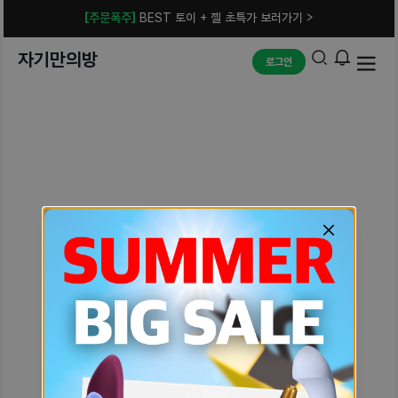
[주문폭주]
BEST 토이 + 젤 초특가 보러가기 >
자기만의방
로그인
예상치 못한 에러입니다.