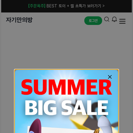
[주문폭주]
BEST 토이 + 젤 초특가 보러가기 >
자기만의방
로그인
예상치 못한 에러입니다.