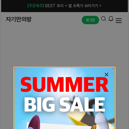
[주문폭주]
BEST 토이 + 젤 초특가 보러가기 >
자기만의방
로그인
예상치 못한 에러입니다.