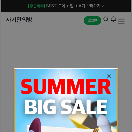
[주문폭주]
BEST 토이 + 젤 초특가 보러가기 >
자기만의방
로그인
예상치 못한 에러입니다.