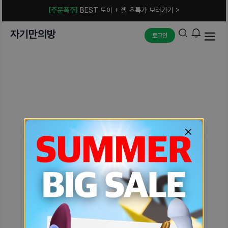
[주문폭주]
BEST 토이 + 젤 초특가 보러가기 >
자기만의방
로그인
예상치 못한 에러입니다.