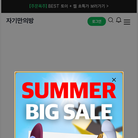
[주문폭주]
BEST 토이 + 젤 초특가 보러가기 >
자기만의방
로그인
예상치 못한 에러입니다.