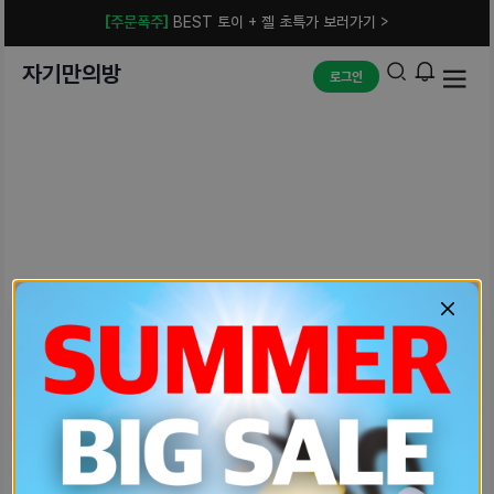
[주문폭주]
BEST 토이 + 젤 초특가 보러가기 >
자기만의방
로그인
예상치 못한 에러입니다.