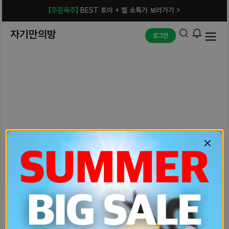
[주문폭주]
BEST 토이 + 젤 초특가 보러가기 >
자기만의방
로그인
예상치 못한 에러입니다.