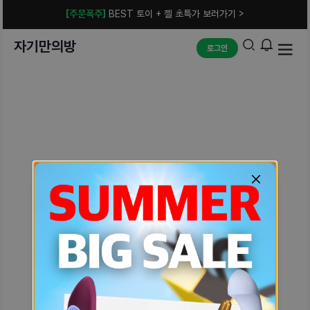
[주문폭주]
BEST 토이 + 젤 초특가 보러가기 >
자기만의방
로그인
예상치 못한 에러입니다.