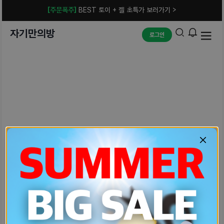
[주문폭주]
BEST 토이 + 젤 초특가 보러가기 >
자기만의방
로그인
예상치 못한 에러입니다.