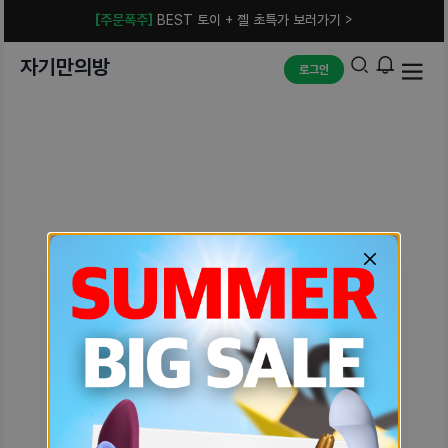
[주문폭주]
BEST 토이 + 젤 초특가 보러가기 >
자기만의방
로그인
예상치 못한 에러입니다.