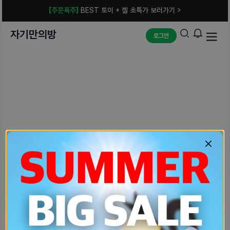
[주문폭주]
BEST 토이 + 젤 초특가 보러가기 >
자기만의방
로그인
예상치 못한 에러입니다.