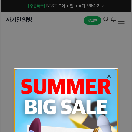
[주문폭주]
BEST 토이 + 젤 초특가 보러가기 >
자기만의방
로그인
예상치 못한 에러입니다.