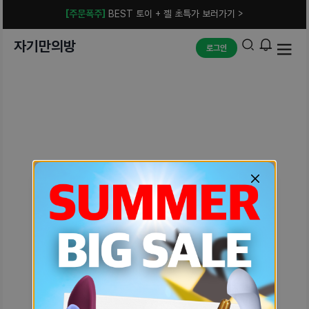
[주문폭주]
BEST 토이 + 젤 초특가 보러가기 >
자기만의방
로그인
예상치 못한 에러입니다.