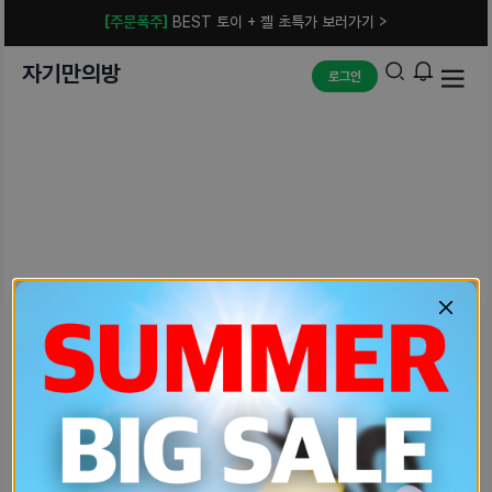
[주문폭주]
BEST 토이 + 젤 초특가 보러가기 >
자기만의방
로그인
예상치 못한 에러입니다.