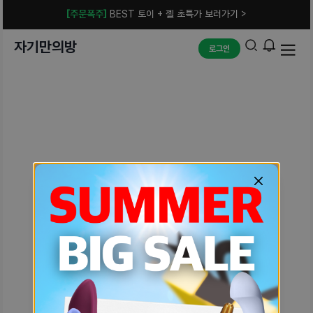
[주문폭주]
BEST 토이 + 젤 초특가 보러가기 >
자기만의방
로그인
예상치 못한 에러입니다.