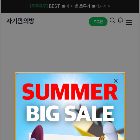
[주문폭주]
BEST 토이 + 젤 초특가 보러가기 >
자기만의방
로그인
예상치 못한 에러입니다.