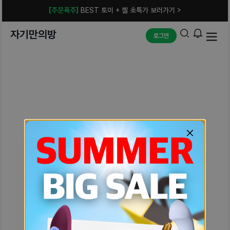
[주문폭주]
BEST 토이 + 젤 초특가 보러가기 >
자기만의방
로그인
예상치 못한 에러입니다.