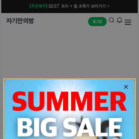
[주문폭주]
BEST 토이 + 젤 초특가 보러가기 >
자기만의방
로그인
예상치 못한 에러입니다.